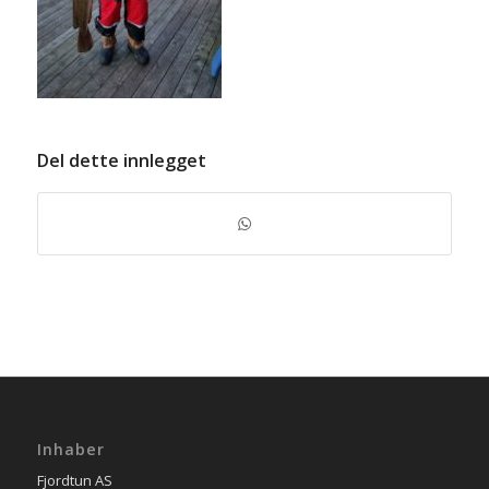
Del dette innlegget
Inhaber
Fjordtun AS