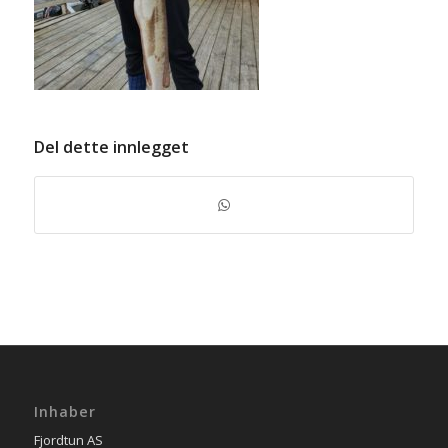
Del dette innlegget
Inhaber
Fjordtun AS