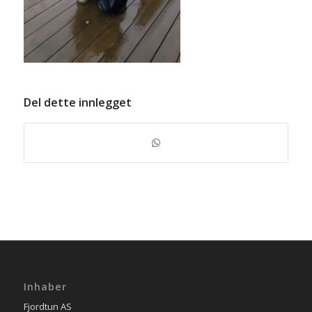
Del dette innlegget
Inhaber
Fjordtun AS