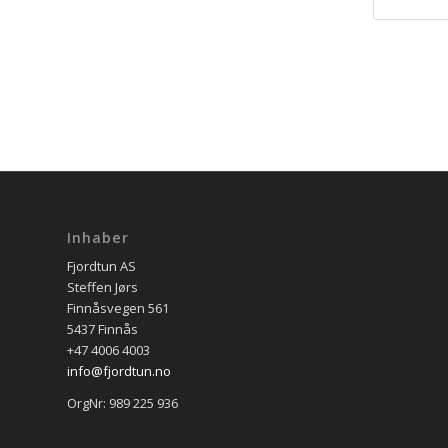
Inhaber
Fjordtun AS
Steffen Jørs
Finnåsvegen 561
5437 Finnås
+47 4006 4003
info@fjordtun.no
OrgNr: 989 225 936