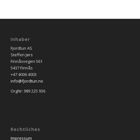
Inhaber
Fjordtun AS
Steffen Jørs
Finnåsvegen 561
5437 Finnås
+47 4006 4003
info@fjordtun.no
OrgNr: 989 225 936
Rechtliches
Impressum