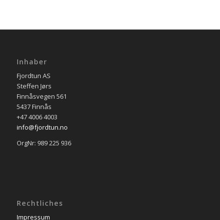
Inhaber
Fjordtun AS
Steffen Jørs
Finnåsvegen 561
5437 Finnås
+47 4006 4003
info@fjordtun.no
OrgNr: 989 225 936
Rechtliches
Impressum