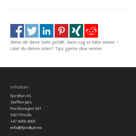
Wenn dir diese Seite gefällt, dann sag es bitte weiter. •
Liker du denne siden? Tips gjerne dine venner.
Inhaber
Fjordtun AS
Steffen Jørs
Finnåsvegen 561
5437 Finnås
+47 4006 4003
info@fjordtun.no