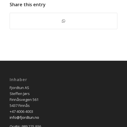
Share this entry
Inhaber
Fjordtun AS
Steffen Jørs
Finnåsvegen 561
5437 Finnås
+47 4006 4003
info@fjordtun.no
OrgNr: 989 225 936