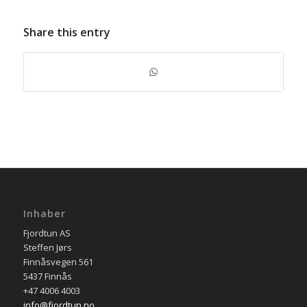
Share this entry
Inhaber
Fjordtun AS
Steffen Jørs
Finnåsvegen 561
5437 Finnås
+47 4006 4003
info@fjordtun.no