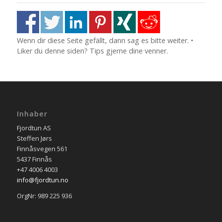
Wenn dir diese Seite gefällt, dann sag es bitte weiter. •
Liker du denne siden? Tips gjerne dine venner.
Inhaber
Fjordtun AS
Steffen Jørs
Finnåsvegen 561
5437 Finnås
+47 4006 4003
info@fjordtun.no
OrgNr: 989 225 936