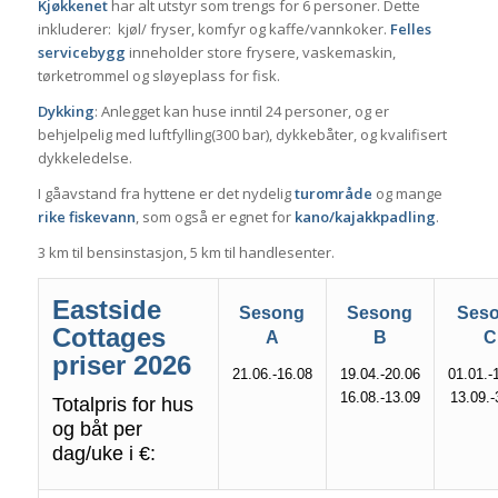
Kjøkkenet
har alt utstyr som trengs for 6 personer. Dette
inkluderer: kjøl/ fryser, komfyr og kaffe/vannkoker.
Felles
servicebygg
inneholder store frysere, vaskemaskin,
tørketrommel og sløyeplass for fisk.
Dykking
: Anlegget kan huse inntil 24 personer, og er
behjelpelig med luftfylling(300 bar), dykkebåter, og kvalifisert
dykkeledelse.
I gåavstand fra hyttene er det nydelig
turområde
og mange
rike fiskevann
, som også er egnet for
kano/kajakkpadling
.
3 km til bensinstasjon, 5 km til handlesenter.
Eastside
Sesong
Sesong
Ses
Cottages
A
B
C
priser 2026
21.06.-16.08
19.04.-20.06
01.01.-
16.08.-13.09
13.09.-
Totalpris for hus
og båt per
dag/uke i €: