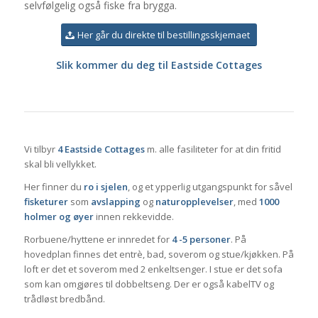
selvfølgelig også fiske fra brygga.
Her går du direkte til bestillingsskjemaet
Slik kommer du deg til Eastside Cottages
Vi tilbyr
4 Eastside Cottages
m. alle fasiliteter for at din fritid
skal bli vellykket.
Her finner du
ro i sjelen
, og et ypperlig utgangspunkt for såvel
fisketurer
som
avslapping
og
naturopplevelser
, med
1000
holmer og øyer
innen rekkevidde.
Rorbuene/hyttene er innredet for
4 -5 personer
. På
hovedplan finnes det entrè, bad, soverom og stue/kjøkken. På
loft er det et soverom med 2 enkeltsenger. I stue er det sofa
som kan omgjøres til dobbeltseng. Der er også kabelTV og
trådløst bredbånd.