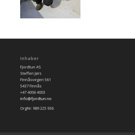
Inhaber
Fjordtun AS
Steffen Jørs
Finnåsvegen 561
5437 Finnås
+47 4006 4003
info@fjordtun.no
OrgNr: 989 225 936