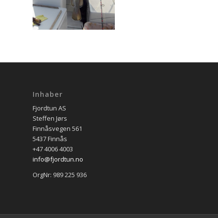
Inhaber
Fjordtun AS
Steffen Jørs
Finnåsvegen 561
5437 Finnås
+47 4006 4003
info@fjordtun.no
OrgNr: 989 225 936