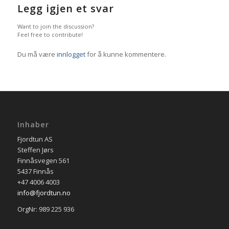
Legg igjen et svar
Want to join the discussion?
Feel free to contribute!
Du må være
innlogget
for å kunne kommentere.
Inhaber
Fjordtun AS
Steffen Jørs
Finnåsvegen 561
5437 Finnås
+47 4006 4003
info@fjordtun.no
OrgNr: 989 225 936