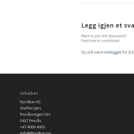
Legg igjen et sv
Want to join the discussion?
Feel free to contribute!
Du må være
innlogget
for å 
Inhaber
Fjordtun AS
Steffen Jørs
Finnåsvegen 561
5437 Finnås
+47 4006 4003
info@fjordtun.no