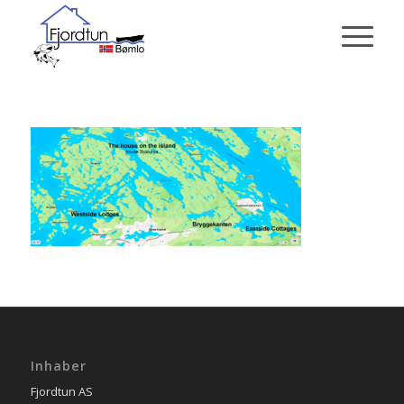
Inhaber
Fjordtun AS