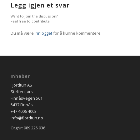
Legg igjen et svar
Want to join the discussion?
Feel free to contribute!
Du må være
innlogget
for å kunne kommentere.
Inhaber
Fjordtun AS
Steffen Jørs
Finnåsvegen 561
5437 Finnås
+47 4006 4003
info@fjordtun.no
OrgNr: 989 225 936