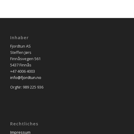
Inhaber
Fjordtun AS
Steffen Jørs
Finnåsvegen 561
5437 Finnås
+47 4006 4003
info@fjordtun.no
OrgNr: 989 225 936
Rechtliches
Impressum