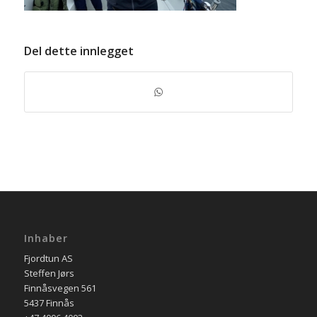
Del dette innlegget
Inhaber
Fjordtun AS
Steffen Jørs
Finnåsvegen 561
5437 Finnås