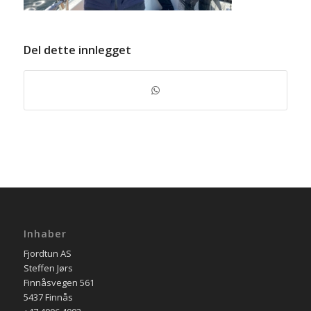
Del dette innlegget
Inhaber
Fjordtun AS
Steffen Jørs
Finnåsvegen 561
5437 Finnås