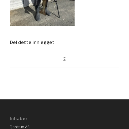
Del dette innlegget
Inhaber
Fjordtun AS