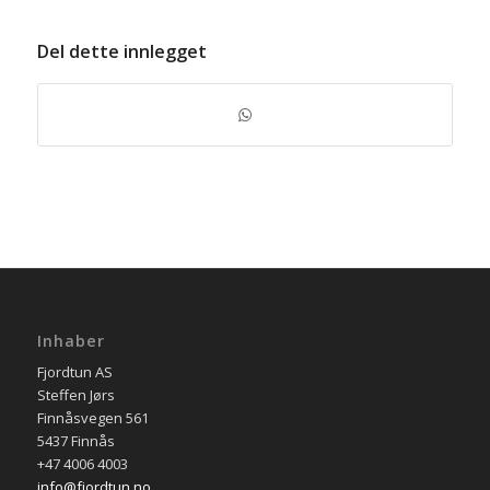
Del dette innlegget
Inhaber
Fjordtun AS
Steffen Jørs
Finnåsvegen 561
5437 Finnås
+47 4006 4003
info@fjordtun.no