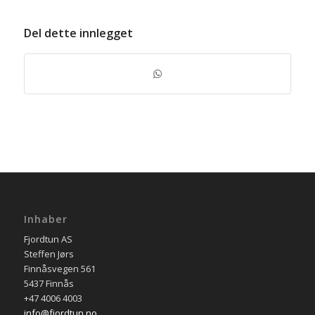
Del dette innlegget
Inhaber
Fjordtun AS
Steffen Jørs
Finnåsvegen 561
5437 Finnås
+47 4006 4003
info@fjordtun.no