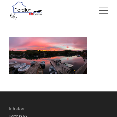
Inhaber
Fjordtun AS