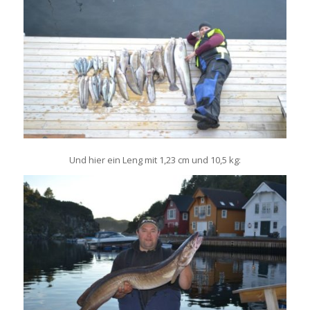
Und
hier
ein
Leng
mit
1,23 cm und 10,5 kg: