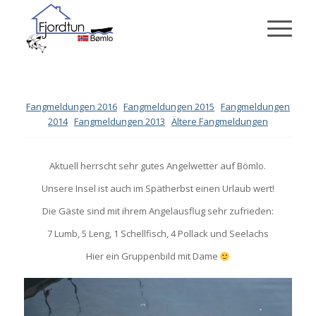
Fangmeldungen 2016
Fangmeldungen 2015
Fangmeldungen
2014
Fangmeldungen 2013
Ältere Fangmeldungen
Aktuell
herrscht
sehr
gutes
Angelwetter
auf
Bömlo
.
Unsere
Insel
ist
auch
im
Spätherbst
einen
Urlaub
wert!
Die
Gäste
sind
mit
ihrem
Angelausflug
sehr
zufrieden
:
7
Lumb
, 5
Leng
, 1
Schellfisch
, 4 Pollack und
Seelachs
Hier
ein
Gruppenbild
mit
Dame