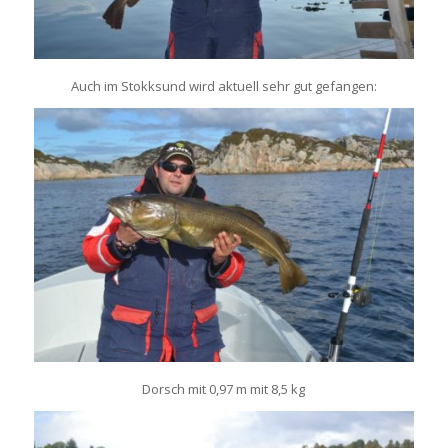
Auch
im
Stokksund
wird
aktuell
sehr
gut
gefangen
:
Dorsch
mit
0,97 m
mit
8,5 kg