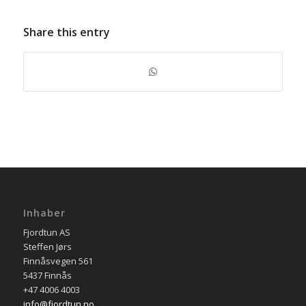
Share this entry
Inhaber
Fjordtun AS
Steffen Jørs
Finnåsvegen 561
5437 Finnås
+47 4006 4003
info@fjordtun.no