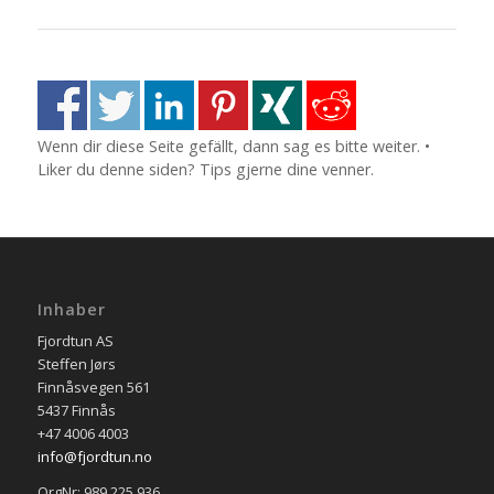
Wenn dir diese Seite gefällt, dann sag es bitte weiter. •
Liker du denne siden? Tips gjerne dine venner.
Inhaber
Fjordtun AS
Steffen Jørs
Finnåsvegen 561
5437 Finnås
+47 4006 4003
info@fjordtun.no
OrgNr: 989 225 936