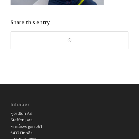
Share this entry
Inhaber
Fjordtun AS
Steffen Jørs
Finnåsvegen 561
5437 Finnås