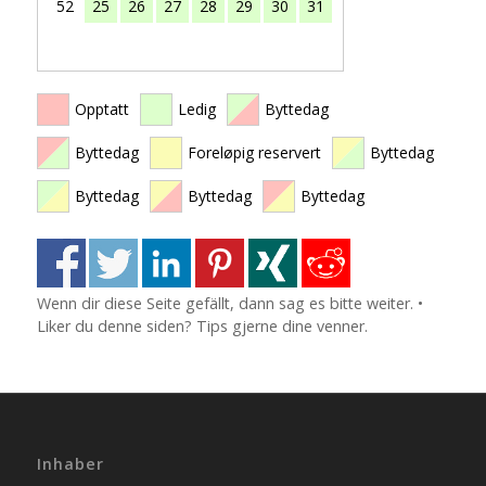
52
25
26
27
28
29
30
31
Opptatt
Ledig
Byttedag
Byttedag
Foreløpig reservert
Byttedag
Byttedag
Byttedag
Byttedag
Wenn dir diese Seite gefällt, dann sag es bitte weiter. •
Liker du denne siden? Tips gjerne dine venner.
Inhaber