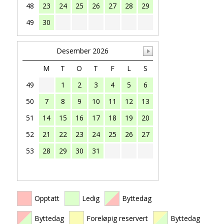
48
23
24
25
26
27
28
29
49
30
Desember 2026
M
T
O
T
F
L
S
49
1
2
3
4
5
6
50
7
8
9
10
11
12
13
51
14
15
16
17
18
19
20
52
21
22
23
24
25
26
27
53
28
29
30
31
Opptatt
Ledig
Byttedag
Byttedag
Foreløpig reservert
Byttedag