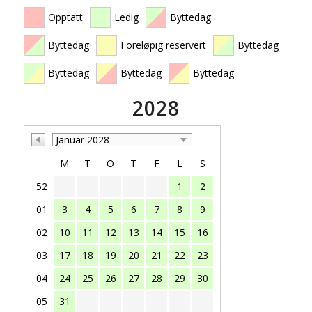
Opptatt
Ledig
Byttedag
Byttedag
Foreløpig reservert
Byttedag
Byttedag
Byttedag
Byttedag
2028
Januar 2028
M
T
O
T
F
L
S
52
1
2
01
3
4
5
6
7
8
9
02
10
11
12
13
14
15
16
03
17
18
19
20
21
22
23
04
24
25
26
27
28
29
30
05
31