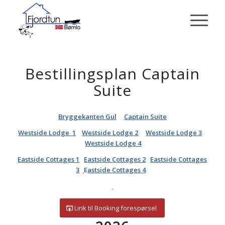
Bestillingsplan Captain
Suite
Bryggekanten Gul
Captain Suite
Westside Lodge 1
Westside Lodge 2
Westside Lodge 3
Westside Lodge 4
Eastside Cottages 1
Eastside Cottages 2
Eastside Cottages
3
E
astside Cottages
4
Link til Booking forespørsel