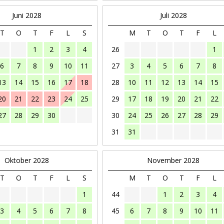
Juni 2028
Juli 2028
T
O
T
F
L
S
M
T
O
T
F
L
1
2
3
4
26
1
6
7
8
9
10
11
27
3
4
5
6
7
8
13
14
15
16
17
18
28
10
11
12
13
14
15
20
21
22
23
24
25
29
17
18
19
20
21
22
27
28
29
30
30
24
25
26
27
28
29
31
31
Oktober 2028
November 2028
T
O
T
F
L
S
M
T
O
T
F
L
1
44
1
2
3
4
3
4
5
6
7
8
45
6
7
8
9
10
11