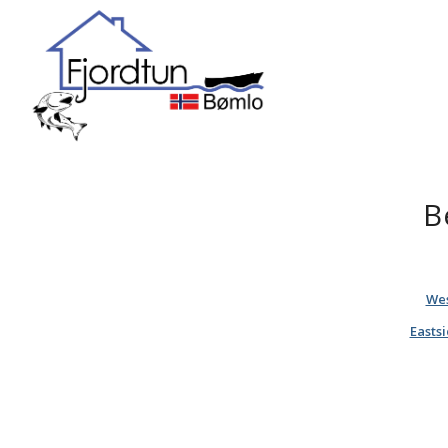
B
Wes
Easts