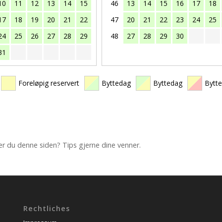
10
11
12
13
14
15
46
13
14
15
16
17
18
17
18
19
20
21
22
47
20
21
22
23
24
25
24
25
26
27
28
29
48
27
28
29
30
31
Foreløpig reservert
Byttedag
Byttedag
Bytt
iker du denne siden? Tips gjerne dine venner.
Rechtliches