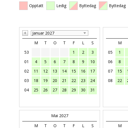
Opptatt
Ledig
Byttedag
Byttedag
Januar 2027
M
T
O
T
F
L
S
M
53
1
2
3
05
1
01
4
5
6
7
8
9
10
06
8
02
11
12
13
14
15
16
17
07
15
03
18
19
20
21
22
23
24
08
22
04
25
26
27
28
29
30
31
Mai 2027
M
T
O
T
F
L
S
M