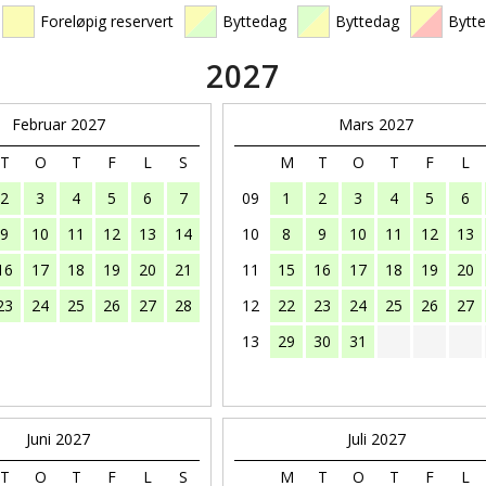
Foreløpig reservert
Byttedag
Byttedag
Bytt
2027
Februar 2027
Mars 2027
T
O
T
F
L
S
M
T
O
T
F
L
2
3
4
5
6
7
09
1
2
3
4
5
6
9
10
11
12
13
14
10
8
9
10
11
12
13
16
17
18
19
20
21
11
15
16
17
18
19
20
23
24
25
26
27
28
12
22
23
24
25
26
27
13
29
30
31
Juni 2027
Juli 2027
T
O
T
F
L
S
M
T
O
T
F
L