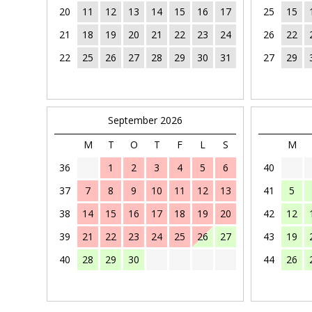
20
11
12
13
14
15
16
17
25
15
21
18
19
20
21
22
23
24
26
22
22
25
26
27
28
29
30
31
27
29
September 2026
M
T
O
T
F
L
S
M
36
1
2
3
4
5
6
40
37
7
8
9
10
11
12
13
41
5
38
14
15
16
17
18
19
20
42
12
39
21
22
23
24
25
26
27
43
19
40
28
29
30
44
26