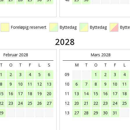
Foreløpig reservert
Byttedag
Byttedag
Bytt
2028
Februar 2028
Mars 2028
T
O
T
F
L
S
M
T
O
T
F
L
1
2
3
4
5
6
09
1
2
3
4
8
9
10
11
12
13
10
6
7
8
9
10
11
15
16
17
18
19
20
11
13
14
15
16
17
18
22
23
24
25
26
27
12
20
21
22
23
24
25
29
13
27
28
29
30
31