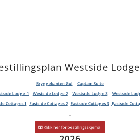
estillingsplan Westside Lodge
Bryggekanten Gul
Captain Suite
tside Lodge 1
Westside Lodge 2
Westside Lodge 3
Westside Lod
ide Cottages 1
Eastside Cottages 2
Eastside Cottages 3
E
astside Cott
Klikk her for bestillingsskjema
2026