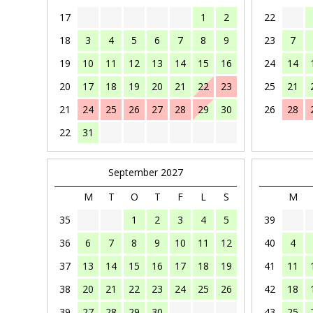
17
1
2
22
18
3
4
5
6
7
8
9
23
7
19
10
11
12
13
14
15
16
24
14
20
17
18
19
20
21
22
23
25
21
21
24
25
26
27
28
29
30
26
28
22
31
September 2027
M
T
O
T
F
L
S
M
35
1
2
3
4
5
39
36
6
7
8
9
10
11
12
40
4
37
13
14
15
16
17
18
19
41
11
38
20
21
22
23
24
25
26
42
18
39
27
28
29
30
43
25