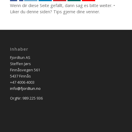
Wenn dir diese Seite gefällt, dann sag es bitte weiter. •
Liker du denne siden? Tips gjerne dine venner.
Inhaber
Fjordtun AS
Steffen Jørs
Finnåsvegen 561
5437 Finnås
+47 4006 4003
info@fjordtun.no
OrgNr: 989 225 936